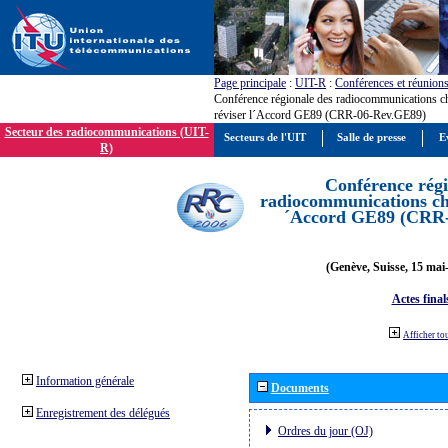
Page principale
:
UIT-R
:
Conférences et réunion
Conférence régionale des radiocommunications c
réviser l´Accord GE89 (CRR-06-Rev.GE89)
Secteur des radiocommunications (UIT-
Secteurs de l'UIT
Salle de presse
E
R)
Conférence régi
radiocommunications cha
´Accord GE89 (CRR
(Genève, Suisse, 15 mai
Actes final
Afficher to
Information générale
Documents
Enregistrement des délégués
Ordres du jour (OJ)