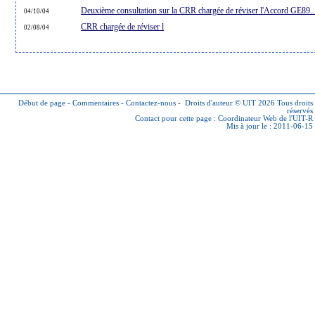
Deuxième consultation sur la CRR chargée de réviser l'Accord GE89..
04/10/04
CRR chargée de réviser l
02/08/04
Début de page
-
Commentaires
-
Contactez-nous
-
Droits d'auteur © UIT 2026
Tous droits
réservés
Contact pour cette page :
Coordinateur Web de l'UIT-R
Mis à jour le : 2011-06-15