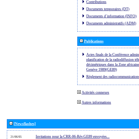
Contributions
Documents temporaires (DT)
Documents d´information (INFO)
Documents administratifs (ADM)
Publications
Actes finals de la Conférence admini
planification de la radiodiffusion té
décimétriques dans la Zone africaine
Genève 1989(GE89)
Réglement des radiocommunication
Activités connexes
Autres informations
[Newsflashes]
Invitations pour la CRR-06-Rév.GE89 envoyées...
21/06/05