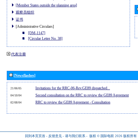
[Member States outside the planning area]
观察员组织
证书
[Administrative Circulars]
[DM-1147]
[Circular Letter No. 38]
代表注册
[Newsflashes]
Invitations for the RRC-06-Rev.GE89 dispatched...
21/06/05
Second consultation on the RRC to review the GE89 Agreement
04/10/04
RRC to review the GE89 Agreement - Consultation
02/08/04
回到本页页首
-
反馈意见
-
请与我们联系
-
版权 © 国际电联 2026
版权所有