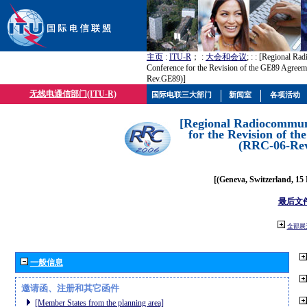
主页
:
ITU-R
； :
大会和会议
; :
: [Regional Ra
Conference for the Revision of the GE89 Agree
Rev.GE89)]
无线电通信部门(ITU-R)
国际电联三大部门
新闻室
各项活动
[Regional Radiocommun
for the Revision of t
(RRC-06-Re
[(Geneva, Switzerland, 15
最后文
全部展
一般信息
邀请函、注册和其它函件
[Member States from the planning area]