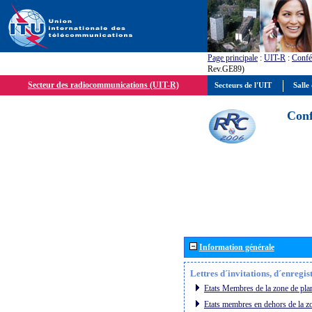
Page principale
:
UIT-R
:
Confé
Rev.GE89)
Secteur des radiocommunications (UIT-R)
Secteurs de l'UIT
Salle 
Conf
Information générale
Lettres d´invitations, d´enregi
Etats Membres de la zone de plan
Etats membres en dehors de la zo