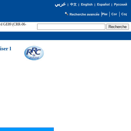
عربي
English
Español
Русский
|
中文
|
|
|
Recherche avancée
cord GE89 (CRR-06-
ser l