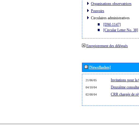
Organisations observatrices
Pouvoirs
Circulaires administratives
[DM-1147]
[Circular Letter No. 38]
Enregistrement des délégués
[Newsflashes]
Invitations pour 
21/06/05
Deuxième consultat
04/10/04
CRR chargée de rév
02/08/04