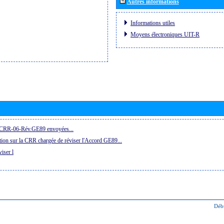
Autres informations
Informations utiles
Moyens électroniques UIT-R
la CRR-06-Rév.GE89 envoyées...
ion sur la CRR chargée de réviser l'Accord GE89...
iser l
Déb