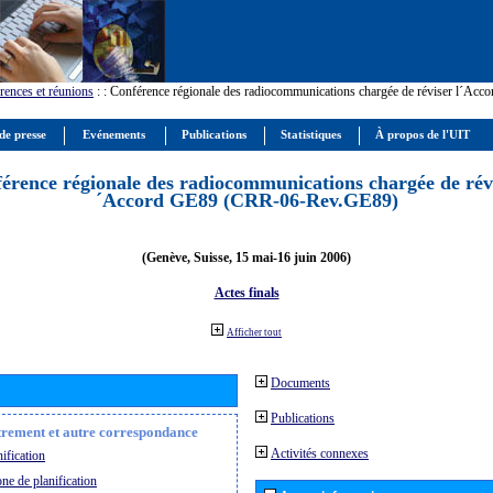
rences et réunions
:
: Conférence régionale des radiocommunications chargée de réviser l´Ac
de presse
Evénements
Publications
Statistiques
À propos de l'UIT
érence régionale des radiocommunications chargée de révi
´Accord GE89 (CRR-06-Rev.GE89)
(Genève, Suisse, 15 mai-16 juin 2006)
Actes finals
Afficher tout
Documents
Publications
strement et autre correspondance
Activités connexes
ification
ne de planification