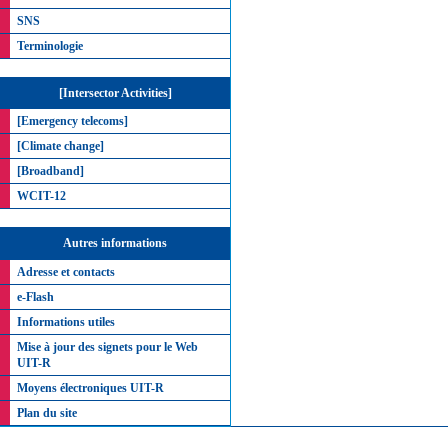
SNS
Terminologie
[Intersector Activities]
[Emergency telecoms]
[Climate change]
[Broadband]
WCIT-12
Autres informations
Adresse et contacts
e-Flash
Informations utiles
Mise à jour des signets pour le Web
UIT-R
Moyens électroniques UIT-R
Plan du site