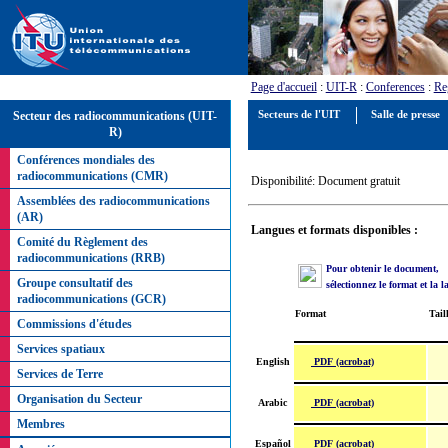
Page d'accueil
:
UIT-R
:
Conferences
:
Re
Secteur des radiocommunications (UIT-
Secteurs de l'UIT
Salle de presse
R)
Conférences mondiales des
radiocommunications (CMR)
Disponibilité: Document gratuit
Assemblées des radiocommunications
(AR)
Langues et formats disponibles :
Comité du Règlement des
radiocommunications (RRB)
Pour obtenir le document,
Groupe consultatif des
sélectionnez le format et la 
radiocommunications (GCR)
Format
Tail
Commissions d'études
Services spatiaux
PDF (acrobat)
English
Services de Terre
Organisation du Secteur
PDF (acrobat)
Arabic
Membres
PDF (acrobat)
Español