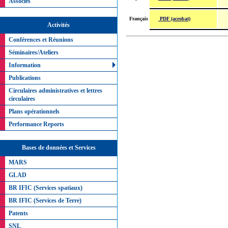
Associés
PDF (acrobat)
Français
Activités
Conférences et Réunions
Séminaires/Ateliers
Information
Publications
Circulaires administratives et lettres
circulaires
Plans opérationnels
Performance Reports
Bases de données et Services
MARS
GLAD
BR IFIC (Services spatiaux)
BR IFIC (Services de Terre)
Patents
SNL