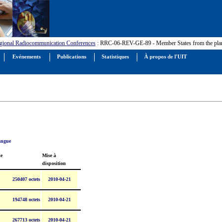
gional Radiocommunication Conferences
: RRC-06-REV-GE-89 - Member States from the plan
Evénements
Publications
Statistiques
À propos de l'UIT
langue
le
Mise à
disposition
250407 octets
2010-04-21
194748 octets
2010-04-21
267713 octets
2010-04-21