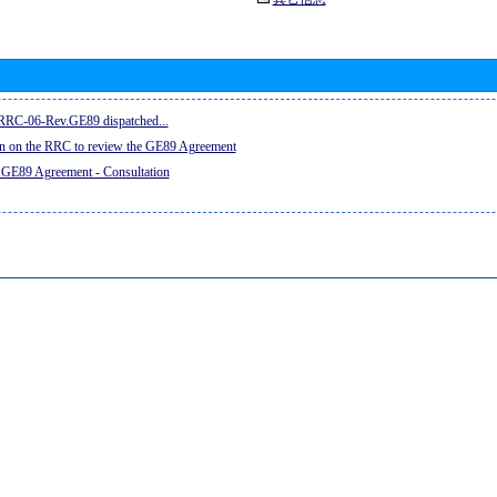
e RRC-06-Rev.GE89 dispatched...
on on the RRC to review the GE89 Agreement
 GE89 Agreement - Consultation