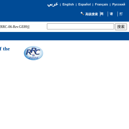
عربي
English
Español
Français
Русский
|
|
|
|
高级搜索
t (RRC-06-Rev.GE89)]
f the