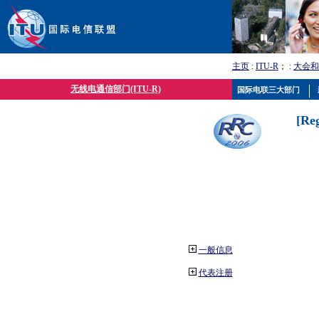
主页
:
ITU-R
； :
大会和
无线电通信部门(ITU-R)
国际电联三大部门
[Re
一般信息
代表注册