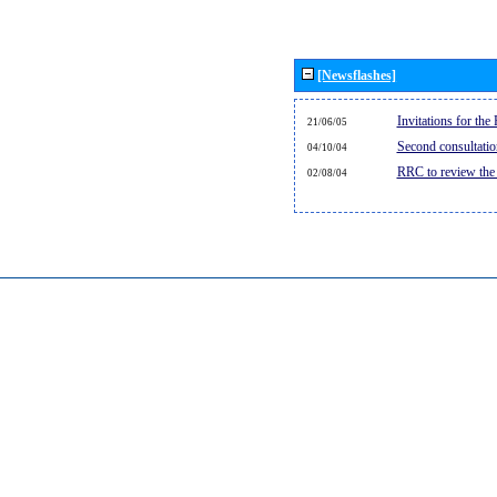
[Newsflashes]
Invitations for th
21/06/05
Second consultati
04/10/04
RRC to review the
02/08/04