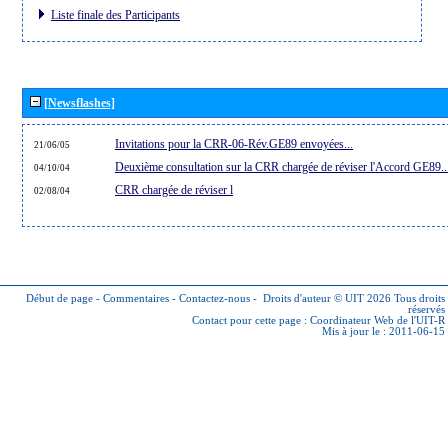
Liste finale des Participants
[Newsflashes]
Invitations pour la CRR-06-Rév.GE89 envoyées...
21/06/05
Deuxième consultation sur la CRR chargée de réviser l'Accord GE89..
04/10/04
CRR chargée de réviser l
02/08/04
Début de page
-
Commentaires
-
Contactez-nous
-
Droits d'auteur © UIT 2026
Tous droits
réservés
Contact pour cette page :
Coordinateur Web de l'UIT-R
Mis à jour le : 2011-06-15