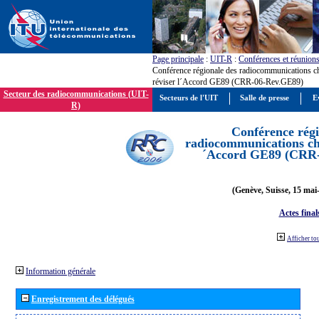
Page principale
:
UIT-R
:
Conférences et réunion
Conférence régionale des radiocommunications c
réviser l´Accord GE89 (CRR-06-Rev.GE89)
Secteur des radiocommunications (UIT-
Secteurs de l'UIT
Salle de presse
E
R)
Conférence régi
radiocommunications cha
´Accord GE89 (CRR
(Genève, Suisse, 15 mai
Actes final
Afficher to
Information générale
Enregistrement des délégués