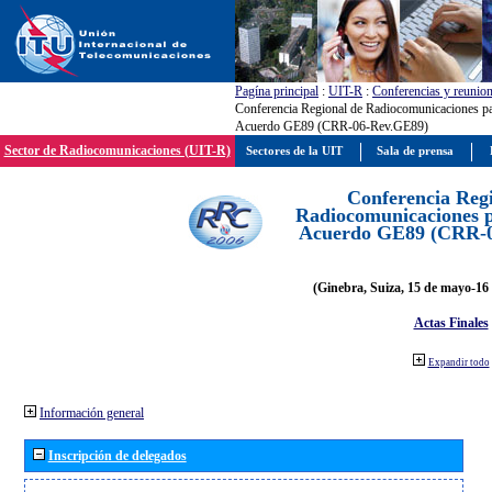
Pagína principal
:
UIT-R
:
Conferencias y reunio
Conferencia Regional de Radiocomunicaciones par
Acuerdo GE89 (CRR-06-Rev.GE89)
Sector de Radiocomunicaciones (UIT-R)
Sectores de la UIT
Sala de prensa
Conferencia Reg
Radiocomunicaciones pa
Acuerdo GE89 (CRR-
(Ginebra, Suiza, 15 de mayo-16 
Actas Finales
Expandir todo
Información general
Inscripción de delegados