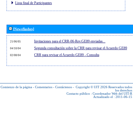
Lista final de Participantes
[Newsflashes]
Invitaciones para el CRR-06-Rev.GE89 enviadas...
21/06/05
Segunda consultación sobre la CRR para revisar el Acuerdo GE89
04/10/04
CRR para revisar el Acuerdo GE89 - Consulta
02/08/04
Comienzo de la página
-
Comentarios
-
Contáctenos
-
Copyright © UIT 2026
Reservados todos
los derechos
Contacto público :
Coordenador Web del UIT-R
Actualizado el : 2011-06-15