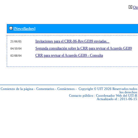
Otr
[Newsflashes]
Invitaciones para el CRR-06-Rev.GE89 enviadas...
21/06/05
Segunda consultación sobre la CRR para revisar el Acuerdo GE89
04/10/04
CRR para revisar el Acuerdo GE89 - Consulta
02/08/04
Comienzo de la página
-
Comentarios
-
Contáctenos
-
Copyright © UIT 2026
Reservados todos
los derechos
Contacto público :
Coordenador Web del UIT-R
Actualizado el : 2011-06-15