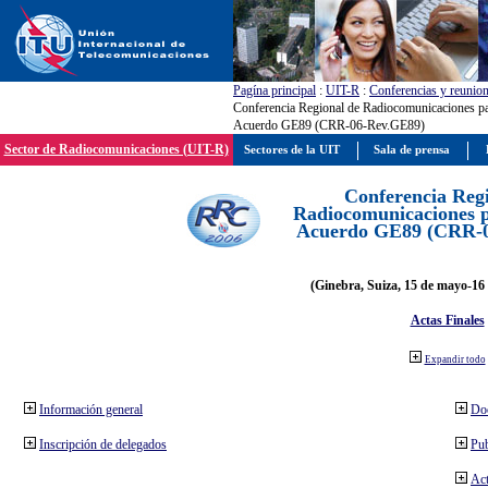
Pagína principal
:
UIT-R
:
Conferencias y reunio
Conferencia Regional de Radiocomunicaciones par
Acuerdo GE89 (CRR-06-Rev.GE89)
Sector de Radiocomunicaciones (UIT-R)
Sectores de la UIT
Sala de prensa
Conferencia Reg
Radiocomunicaciones pa
Acuerdo GE89 (CRR-
(Ginebra, Suiza, 15 de mayo-16 
Actas Finales
Expandir todo
Información general
Do
Inscripción de delegados
Pub
Act