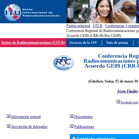
Pagína principal
:
UIT-R
:
Conferencias y reunio
Conferencia Regional de Radiocomunicaciones par
Acuerdo GE89 (CRR-06-Rev.GE89)
Sector de Radiocomunicaciones (UIT-R)
Sectores de la UIT
Sala de prensa
Conferencia Reg
Radiocomunicaciones pa
Acuerdo GE89 (CRR-
(Ginebra, Suiza, 15 de mayo-16 
Actas Finales
Expandir todo
Información general
Documentos
Inscripción de delegados
Publicaciones
Actividades relacionadas