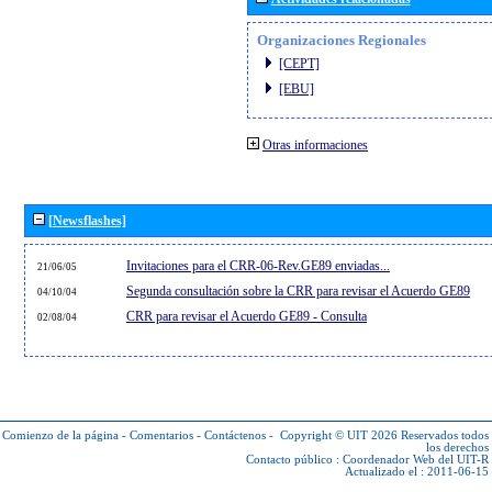
Organizaciones Regionales
[CEPT]
[EBU]
Otras informaciones
[Newsflashes]
Invitaciones para el CRR-06-Rev.GE89 enviadas...
21/06/05
Segunda consultación sobre la CRR para revisar el Acuerdo GE89
04/10/04
CRR para revisar el Acuerdo GE89 - Consulta
02/08/04
Comienzo de la página
-
Comentarios
-
Contáctenos
-
Copyright © UIT 2026
Reservados todos
los derechos
Contacto público :
Coordenador Web del UIT-R
Actualizado el : 2011-06-15