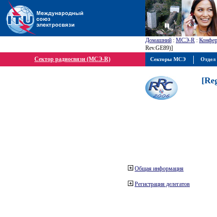
Домашний
:
МСЭ-R
:
Конфер
Rev.GE89)]
Сектор радиосвязи (МСЭ-R)
Секторы МСЭ
Отдел 
[Re
Общая информация
Регистрация делегатов