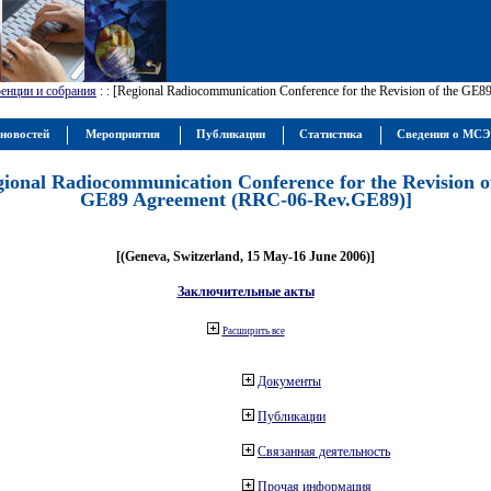
енции и собрания
:
: [Regional Radiocommunication Conference for the Revision of the GE
новостей
Мероприятия
Публикации
Статистика
Сведения о МС
gional Radiocommunication Conference for the Revision o
GE89 Agreement (RRC-06-Rev.GE89)]
[(Geneva, Switzerland, 15 May-16 June 2006)]
Заключительные акты
Расширить все
Документы
Публикации
Связанная деятельность
Прочая информация