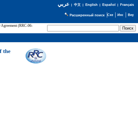
عربي
English
Español
Français
|
中文
|
|
|
Расширенный поиск
89 Agreement (RRC-06-
Э
f the