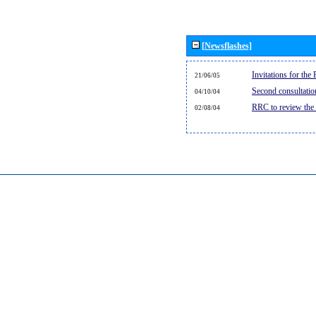
[Newsflashes]
Invitations for th
21/06/05
Second consultati
04/10/04
RRC to review the
02/08/04