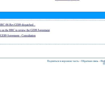
e RRC-06-Rev.GE89 dispatched...
on on the RRC to review the GE89 Agreement
 GE89 Agreement - Consultation
Подняться в верхнюю часть
-
Обратная связь
-
Инф
П