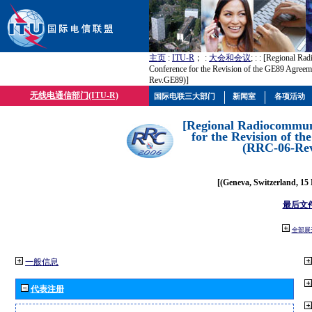
主页
:
ITU-R
； :
大会和会议
; :
: [Regional Ra
Conference for the Revision of the GE89 Agree
Rev.GE89)]
无线电通信部门(ITU-R)
国际电联三大部门
新闻室
各项活动
[Regional Radiocommun
for the Revision of t
(RRC-06-Re
[(Geneva, Switzerland, 15
最后文
全部展
一般信息
代表注册