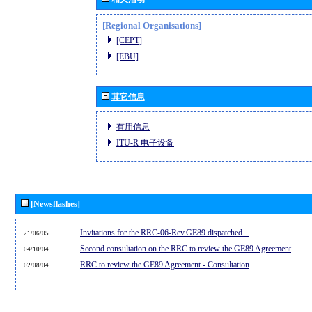
[Regional Organisations]
[CEPT]
[EBU]
其它信息
有用信息
ITU-R 电子设备
[Newsflashes]
Invitations for the RRC-06-Rev.GE89 dispatched...
21/06/05
Second consultation on the RRC to review the GE89 Agreement
04/10/04
RRC to review the GE89 Agreement - Consultation
02/08/04