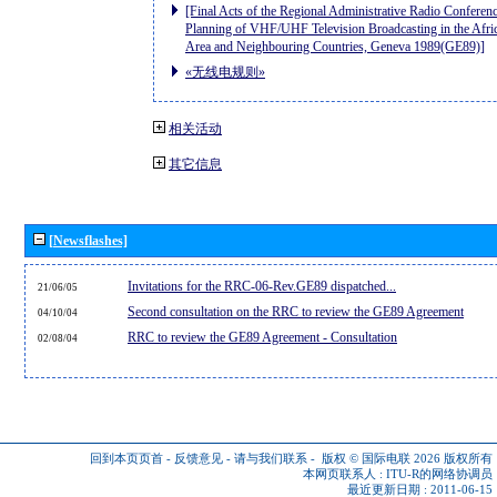
[Final Acts of the Regional Administrative Radio Conferenc
Planning of VHF/UHF Television Broadcasting in the Afri
Area and Neighbouring Countries, Geneva 1989(GE89)]
«无线电规则»
相关活动
其它信息
[Newsflashes]
Invitations for the RRC-06-Rev.GE89 dispatched...
21/06/05
Second consultation on the RRC to review the GE89 Agreement
04/10/04
RRC to review the GE89 Agreement - Consultation
02/08/04
回到本页页首
-
反馈意见
-
请与我们联系
-
版权 © 国际电联 2026
版权所有
本网页联系人 :
ITU-R的网络协调员
最近更新日期 : 2011-06-15