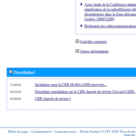
Actes finals de la Conférence admini
planification de la radiodiffusion té
décimétriques dans la Zone africaine
Genève 1989(GE89)
Réglement des radiocommunication
Activités connexes
Autres informations
[Newsflashes]
Invitations pour la CRR-06-Rév.GE89 envoyées...
21/06/05
Deuxième consultation sur la CRR chargée de réviser l'Accord GE89..
04/10/04
CRR chargée de réviser l
02/08/04
Début de page
-
Commentaires
-
Contactez-nous
-
Droits d'auteur © UIT 2026
Tous droits
réservés