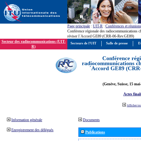
Page principale
:
UIT-R
:
Conférences et réunion
Conférence régionale des radiocommunications c
réviser l´Accord GE89 (CRR-06-Rev.GE89)
Secteur des radiocommunications (UIT-
Secteurs de l'UIT
Salle de presse
E
R)
Conférence régi
radiocommunications cha
´Accord GE89 (CRR
(Genève, Suisse, 15 mai
Actes final
Afficher to
Information générale
Documents
Enregistrement des délégués
Publications