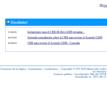
Otr
[Newsflashes]
Invitaciones para el CRR-06-Rev.GE89 enviadas...
21/06/05
Segunda consultación sobre la CRR para revisar el Acuerdo GE89
04/10/04
CRR para revisar el Acuerdo GE89 - Consulta
02/08/04
Comienzo de la página
-
Comentarios
-
Contáctenos
-
Copyright © UIT 2026
Reservados todos
los derechos
Contacto público :
Coordenador Web del UIT-R
Actualizado el : 2011-06-15