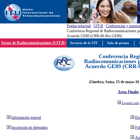
Pagína principal
:
UIT-R
:
Conferencias y reunio
Conferencia Regional de Radiocomunicaciones par
Acuerdo GE89 (CRR-06-Rev.GE89)
Sector de Radiocomunicaciones (UIT-R)
Sectores de la UIT
Sala de prensa
Conferencia Reg
Radiocomunicaciones pa
Acuerdo GE89 (CRR-
(Ginebra, Suiza, 15 de mayo-16 
Actas Finales
Expandir todo
Información general
Do
Inscripción de delegados
Pub
Act