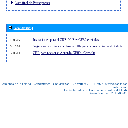
Lista final de Participantes
[Newsflashes]
Invitaciones para el CRR-06-Rev.GE89 enviadas...
21/06/05
Segunda consultación sobre la CRR para revisar el Acuerdo GE89
04/10/04
CRR para revisar el Acuerdo GE89 - Consulta
02/08/04
Comienzo de la página
-
Comentarios
-
Contáctenos
-
Copyright © UIT 2026
Reservados todos
los derechos
Contacto público :
Coordenador Web del UIT-R
Actualizado el : 2011-06-15