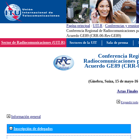
Pagína principal
:
UIT-R
:
Conferencias y reunio
Conferencia Regional de Radiocomunicaciones par
Acuerdo GE89 (CRR-06-Rev.GE89)
Sector de Radiocomunicaciones (UIT-R)
Sectores de la UIT
Sala de prensa
Conferencia Reg
Radiocomunicaciones pa
Acuerdo GE89 (CRR-
(Ginebra, Suiza, 15 de mayo-16 
Actas Finales
Expandir todo
Información general
Inscripción de delegados