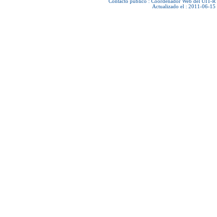
Contacto público :
Coordenador Web del UIT-R
Actualizado el : 2011-06-15