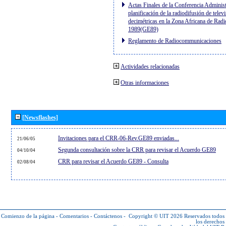
Actas Finales de la Conferencia Administ
planificación de la radiodifusión de telev
decimétricas en la Zona Africana de Radi
1989(GE89)
Reglamento de Radiocommunicaciones
Actividades relacionadas
Otras informaciones
[Newsflashes]
Invitaciones para el CRR-06-Rev.GE89 enviadas...
21/06/05
Segunda consultación sobre la CRR para revisar el Acuerdo GE89
04/10/04
CRR para revisar el Acuerdo GE89 - Consulta
02/08/04
Comienzo de la página
-
Comentarios
-
Contáctenos
-
Copyright © UIT 2026
Reservados todos
los derechos