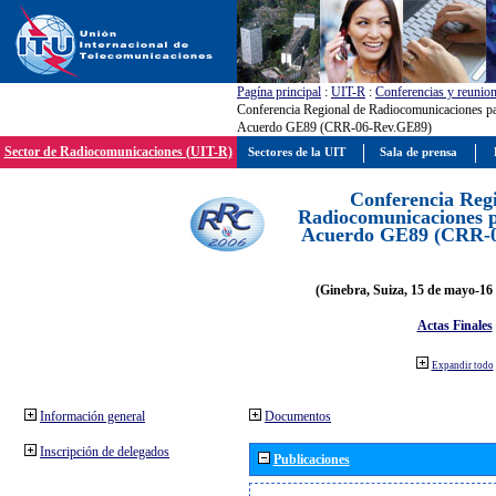
Pagína principal
:
UIT-R
:
Conferencias y reunio
Conferencia Regional de Radiocomunicaciones par
Acuerdo GE89 (CRR-06-Rev.GE89)
Sector de Radiocomunicaciones (UIT-R)
Sectores de la UIT
Sala de prensa
Conferencia Reg
Radiocomunicaciones pa
Acuerdo GE89 (CRR-
(Ginebra, Suiza, 15 de mayo-16 
Actas Finales
Expandir todo
Información general
Documentos
Inscripción de delegados
Publicaciones