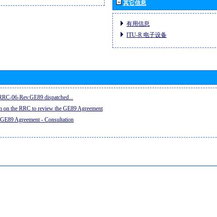
其它信息
有用信息
ITU-R 电子设备
e RRC-06-Rev.GE89 dispatched...
on on the RRC to review the GE89 Agreement
 GE89 Agreement - Consultation