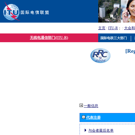
主页
:
ITU-R
； :
大会和
无线电通信部门(ITU-R)
国际电联三大部门
[Re
一般信息
代表注册
与会者最后名单