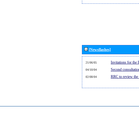
[Newsflashes]
Invitations for th
21/06/05
Second consultati
04/10/04
RRC to review the
02/08/04