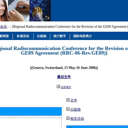
会议
; :
: [Regional Radiocommunication Conference for the Revision of the GE89 Agreemen
新闻室
各项活动
出版物
统计数字
国际电联简介
gional Radiocommunication Conference for the Revision o
GE89 Agreement (RRC-06-Rev.GE89)]
[(Geneva, Switzerland, 15 May-16 June 2006)]
最后文件
全部展开
文件
出版物
相关活动