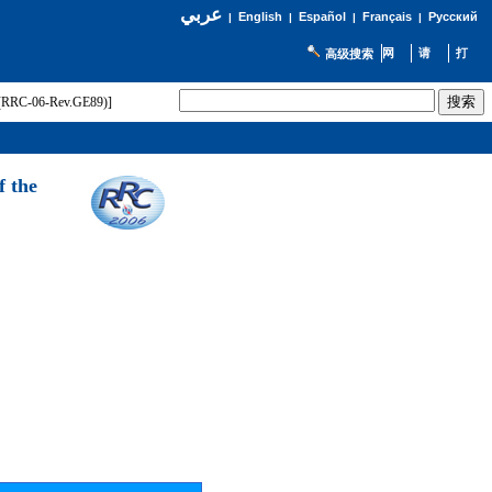
عربي
English
Español
Français
Русский
|
|
|
|
高级搜索
t (RRC-06-Rev.GE89)]
f the