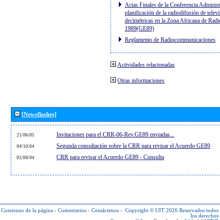
Actas Finales de la Conferencia Administ
planificación de la radiodifusión de telev
decimétricas en la Zona Africana de Radi
1989(GE89)
Reglamento de Radiocommunicaciones
Actividades relacionadas
Otras informaciones
[Newsflashes]
Invitaciones para el CRR-06-Rev.GE89 enviadas...
21/06/05
Segunda consultación sobre la CRR para revisar el Acuerdo GE89
04/10/04
CRR para revisar el Acuerdo GE89 - Consulta
02/08/04
Comienzo de la página
-
Comentarios
-
Contáctenos
-
Copyright © UIT 2026
Reservados todos
los derechos