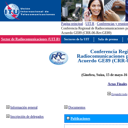
Pagína principal
:
UIT-R
:
Conferencias y reunio
Conferencia Regional de Radiocomunicaciones par
Acuerdo GE89 (CRR-06-Rev.GE89)
Sector de Radiocomunicaciones (UIT-R)
Sectores de la UIT
Sala de prensa
Conferencia Reg
Radiocomunicaciones pa
Acuerdo GE89 (CRR-
(Ginebra, Suiza, 15 de mayo-16 
Actas Finales
Expandir todo
Información general
Documentos
Inscripción de delegados
Publicaciones