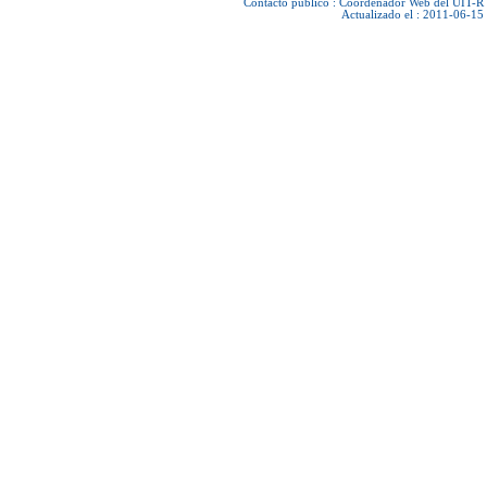
Contacto público :
Coordenador Web del UIT-R
Actualizado el : 2011-06-15