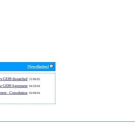
[Newsflashes]
v.GE89 dispatched...
21/06/05
the GE89 Agreement
04/10/04
ent - Consultation
02/08/04