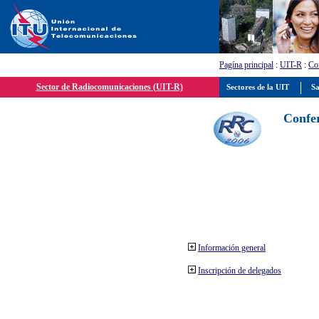
Pagína principal
:
UIT-R
:
Con
Sector de Radiocomunicaciones (UIT-R)
Sectores de la UIT
Sa
Confer
Información general
Inscripción de delegados