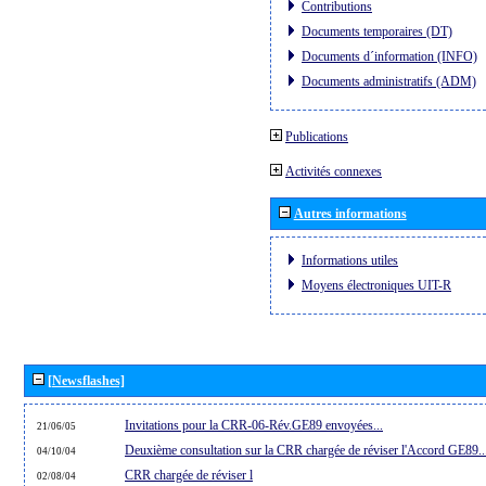
Contributions
Documents temporaires (DT)
Documents d´information (INFO)
Documents administratifs (ADM)
Publications
Activités connexes
Autres informations
Informations utiles
Moyens électroniques UIT-R
[Newsflashes]
Invitations pour la CRR-06-Rév.GE89 envoyées...
21/06/05
Deuxième consultation sur la CRR chargée de réviser l'Accord GE89..
04/10/04
CRR chargée de réviser l
02/08/04