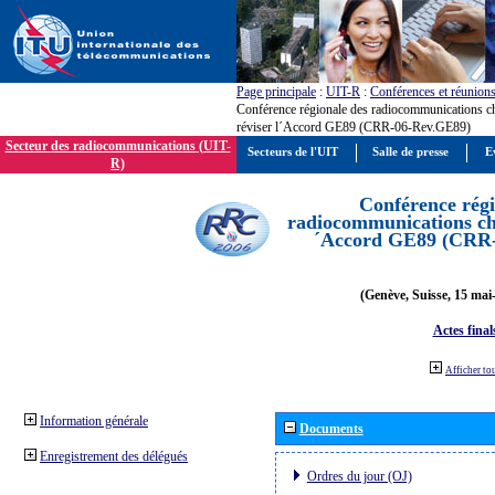
Page principale
:
UIT-R
:
Conférences et réunion
Conférence régionale des radiocommunications c
réviser l´Accord GE89 (CRR-06-Rev.GE89)
Secteur des radiocommunications (UIT-
Secteurs de l'UIT
Salle de presse
E
R)
Conférence régi
radiocommunications cha
´Accord GE89 (CRR
(Genève, Suisse, 15 mai
Actes final
Afficher to
Information générale
Documents
Enregistrement des délégués
Ordres du jour (OJ)