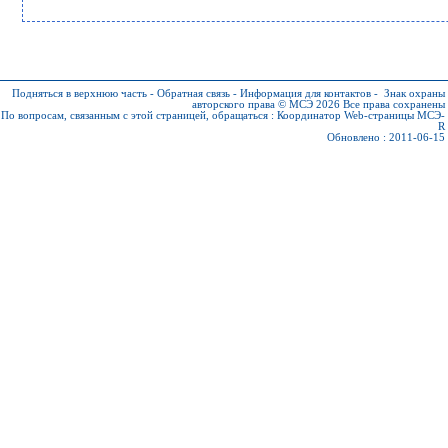
Подняться в верхнюю часть
-
Обратная связь
-
Информация для контактов
-
Знак охраны
авторского права © МСЭ 2026
Все права сохранены
По вопросам, связанным с этой страницей, обращаться :
Координатор Web-страницы МСЭ-
R
Обновлено : 2011-06-15