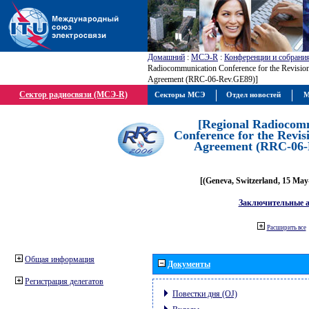
Домашний
:
МСЭ-R
:
Конференции и собрани
Radiocommunication Conference for the Revisio
Agreement (RRC-06-Rev.GE89)]
Сектор радиосвязи (МСЭ-R)
Секторы МСЭ
Отдел новостей
М
[Regional Radiocom
Conference for the Revis
Agreement (RRC-06-
[(Geneva, Switzerland, 15 May
Заключительные 
Расширить все
Общая информация
Документы
Регистрация делегатов
Повестки дня (OJ)