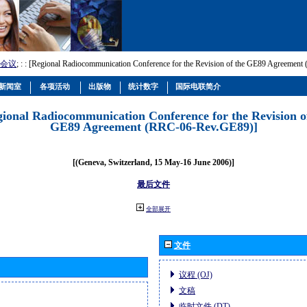
会议
; :
: [Regional Radiocommunication Conference for the Revision of the GE89 Agreemen
新闻室
各项活动
出版物
统计数字
国际电联简介
gional Radiocommunication Conference for the Revision o
GE89 Agreement (RRC-06-Rev.GE89)]
[(Geneva, Switzerland, 15 May-16 June 2006)]
最后文件
全部展开
文件
议程 (OJ)
文稿
临时文件 (DT)