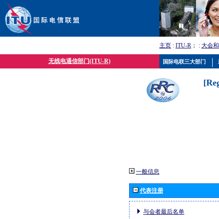
主页
:
ITU-R
； :
大会和
无线电通信部门(ITU-R)
国际电联三大部门
[Re
一般信息
代表注册
与会者最后名单