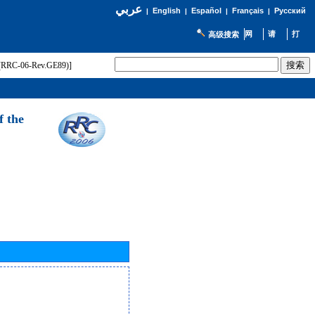
عربي
English
Español
Français
Русский
|
|
|
|
高级搜索
t (RRC-06-Rev.GE89)]
f the