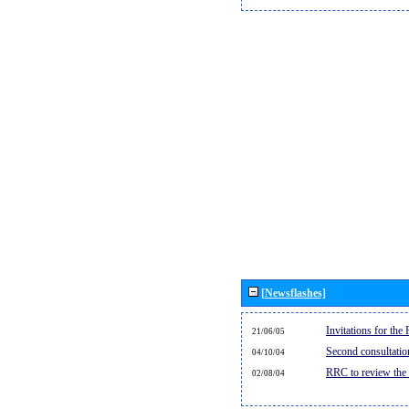
[Newsflashes]
Invitations for th
21/06/05
Second consultati
04/10/04
RRC to review the
02/08/04