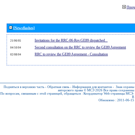
Проч
[Newsflashes]
Invitations for the RRC-06-Rev.GE89 dispatched...
21/06/05
Second consultation on the RRC to review the GE89 Agreement
04/10/04
RRC to review the GE89 Agreement - Consultation
02/08/04
Подняться в верхнюю часть
-
Обратная связь
-
Информация для контактов
-
Знак охраны
авторского права © МСЭ 2026
Все права сохранены
По вопросам, связанным с этой страницей, обращаться :
Координатор Web-страницы МСЭ-
R
Обновлено : 2011-06-15