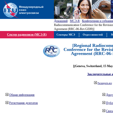
Домашний
:
МСЭ-R
:
Конференции и собрани
Radiocommunication Conference for the Revisio
Agreement (RRC-06-Rev.GE89)]
Сектор радиосвязи (МСЭ-R)
Секторы МСЭ
Отдел новостей
М
[Regional Radiocom
Conference for the Revis
Agreement (RRC-06-
[(Geneva, Switzerland, 15 May
Заключительные 
Расширить все
Общая информация
Доку
Регистрация делегатов
Публ
Связа