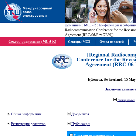
Домашний
:
МСЭ-R
:
Конференции и собрани
Radiocommunication Conference for the Revisio
Agreement (RRC-06-Rev.GE89)]
Сектор радиосвязи (МСЭ-R)
Секторы МСЭ
Отдел новостей
М
[Regional Radiocom
Conference for the Revis
Agreement (RRC-06-
[(Geneva, Switzerland, 15 May
Заключительные 
Расширить все
Общая информация
Документы
Регистрация делегатов
Публикации
Связанная деятельность