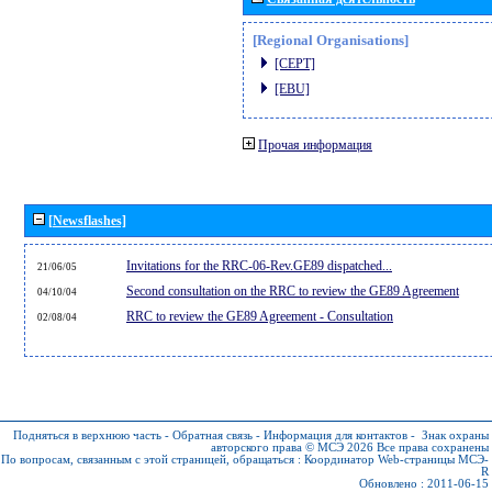
[Regional Organisations]
[CEPT]
[EBU]
Прочая информация
[Newsflashes]
Invitations for the RRC-06-Rev.GE89 dispatched...
21/06/05
Second consultation on the RRC to review the GE89 Agreement
04/10/04
RRC to review the GE89 Agreement - Consultation
02/08/04
Подняться в верхнюю часть
-
Обратная связь
-
Информация для контактов
-
Знак охраны
авторского права © МСЭ 2026
Все права сохранены
По вопросам, связанным с этой страницей, обращаться :
Координатор Web-страницы МСЭ-
R
Обновлено : 2011-06-15