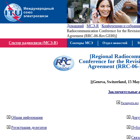
Домашний
:
МСЭ-R
:
Конференции и собрани
Radiocommunication Conference for the Revisio
Agreement (RRC-06-Rev.GE89)]
Сектор радиосвязи (МСЭ-R)
Секторы МСЭ
Отдел новостей
М
[Regional Radiocom
Conference for the Revis
Agreement (RRC-06-
[(Geneva, Switzerland, 15 May
Заключительные 
Расширить все
Общая информация
Доку
Регистрация делегатов
Публ
Связа