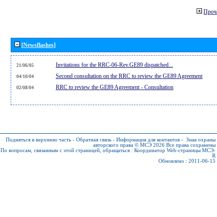
Проч
[Newsflashes]
Invitations for the RRC-06-Rev.GE89 dispatched...
21/06/05
Second consultation on the RRC to review the GE89 Agreement
04/10/04
RRC to review the GE89 Agreement - Consultation
02/08/04
Подняться в верхнюю часть
-
Обратная связь
-
Информация для контактов
-
Знак охраны
авторского права © МСЭ 2026
Все права сохранены
По вопросам, связанным с этой страницей, обращаться :
Координатор Web-страницы МСЭ-
R
Обновлено : 2011-06-15