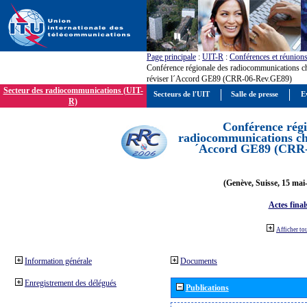
Page principale
:
UIT-R
:
Conférences et réunion
Conférence régionale des radiocommunications c
réviser l´Accord GE89 (CRR-06-Rev.GE89)
Secteur des radiocommunications (UIT-
Secteurs de l'UIT
Salle de presse
E
R)
Conférence régi
radiocommunications cha
´Accord GE89 (CRR
(Genève, Suisse, 15 mai
Actes final
Afficher to
Information générale
Documents
Enregistrement des délégués
Publications