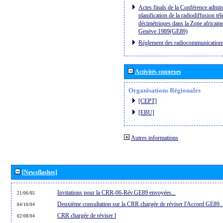
Actes finals de la Conférence admini
planification de la radiodiffusion té
décimétriques dans la Zone africaine
Genève 1989(GE89)
Réglement des radiocommunication
Activités connexes
Organisations Régionales
[CEPT]
[EBU]
Autres informations
[Newsflashes]
Invitations pour la CRR-06-Rév.GE89 envoyées...
21/06/05
Deuxième consultation sur la CRR chargée de réviser l'Accord GE89..
04/10/04
CRR chargée de réviser l
02/08/04