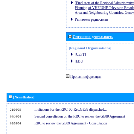
[Final Acts of the Regional Administrativ
Planning of VHF/UHF Television Broadcas
Area and Neighbouring Countries, Gene
Регламент радиосвязи
Связанная деятельность
[Regional Organisations]
[CEPT]
[EBU]
Прочая информация
[Newsflashes]
Invitations for the RRC-06-Rev.GE89 dispatched...
21/06/05
Second consultation on the RRC to review the GE89 Agreement
04/10/04
RRC to review the GE89 Agreement - Consultation
02/08/04