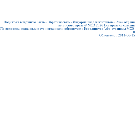
Подняться в верхнюю часть
-
Обратная связь
-
Информация для контактов
-
Знак охраны
авторского права © МСЭ 2026
Все права сохранены
По вопросам, связанным с этой страницей, обращаться :
Координатор Web-страницы МСЭ-
R
Обновлено : 2011-06-15