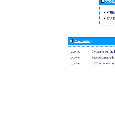
其它信
有用
ITU
[Newsflashes]
Invitations for th
21/06/05
Second consultati
04/10/04
RRC to review the
02/08/04