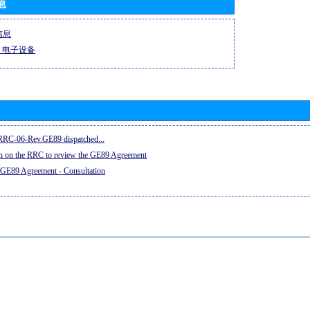
息
信息
-R 电子设备
e RRC-06-Rev.GE89 dispatched...
on on the RRC to review the GE89 Agreement
 GE89 Agreement - Consultation