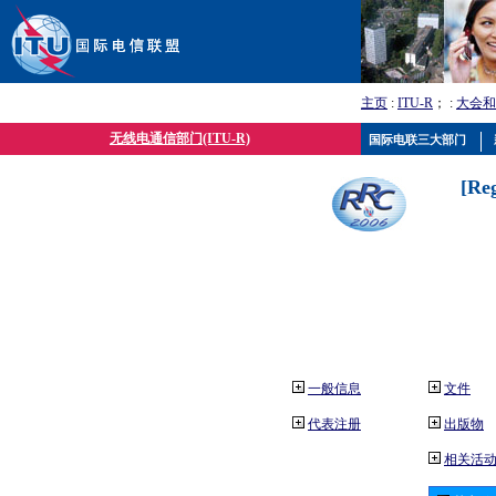
主页
:
ITU-R
； :
大会和
无线电通信部门(ITU-R)
国际电联三大部门
[Re
一般信息
文件
代表注册
出版物
相关活