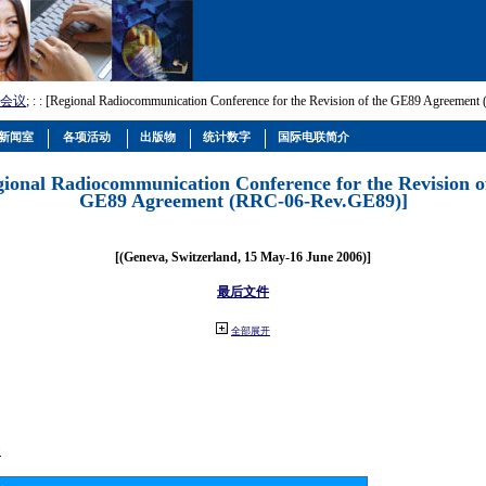
会议
; :
: [Regional Radiocommunication Conference for the Revision of the GE89 Agreemen
新闻室
各项活动
出版物
统计数字
国际电联简介
gional Radiocommunication Conference for the Revision o
GE89 Agreement (RRC-06-Rev.GE89)]
[(Geneva, Switzerland, 15 May-16 June 2006)]
最后文件
全部展开
动