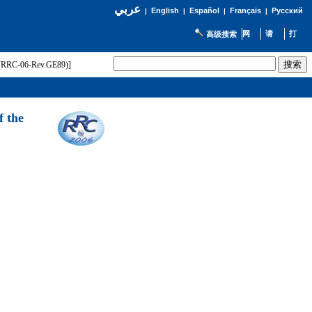
عربي
English
Español
Français
Русский
|
|
|
|
高级搜索
t (RRC-06-Rev.GE89)]
f the