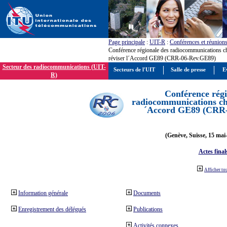
Page principale
:
UIT-R
:
Conférences et réunion
Conférence régionale des radiocommunications c
réviser l´Accord GE89 (CRR-06-Rev.GE89)
Secteur des radiocommunications (UIT-
Secteurs de l'UIT
Salle de presse
E
R)
Conférence régi
radiocommunications cha
´Accord GE89 (CRR
(Genève, Suisse, 15 mai
Actes final
Afficher to
Information générale
Documents
Enregistrement des délégués
Publications
Activités connexes