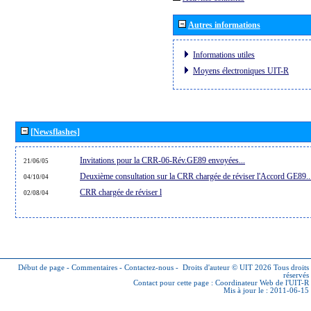
Autres informations
Informations utiles
Moyens électroniques UIT-R
[Newsflashes]
Invitations pour la CRR-06-Rév.GE89 envoyées...
21/06/05
Deuxième consultation sur la CRR chargée de réviser l'Accord GE89..
04/10/04
CRR chargée de réviser l
02/08/04
Début de page
-
Commentaires
-
Contactez-nous
-
Droits d'auteur © UIT 2026
Tous droits
réservés
Contact pour cette page :
Coordinateur Web de l'UIT-R
Mis à jour le : 2011-06-15