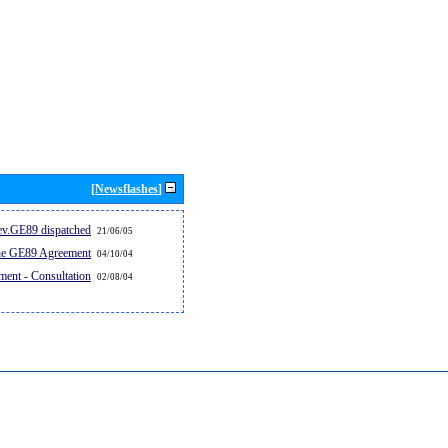
[Newsflashes]
v.GE89 dispatched...
21/06/05
the GE89 Agreement
04/10/04
ent - Consultation
02/08/04