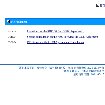
其
[Newsflashes]
Invitations for the RRC-06-Rev.GE89 dispatched...
21/06/05
Second consultation on the RRC to review the GE89 Agreement
04/10/04
RRC to review the GE89 Agreement - Consultation
02/08/04
回到本页页首
-
反馈意见
-
请与我们联系
-
版权 © 国际电联 2026
版权所有
本网页联系人 :
ITU-R的网络协调员
最近更新日期 : 2011-06-15