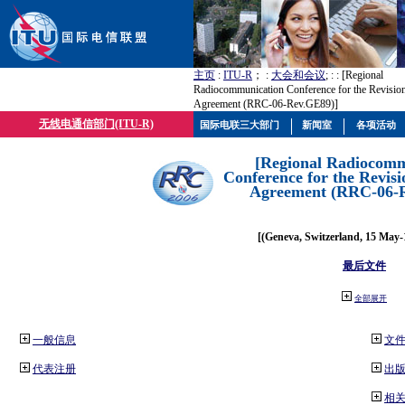
主页
:
ITU-R
； :
大会和会议
; :
: [Regional
Radiocommunication Conference for the Revisio
Agreement (RRC-06-Rev.GE89)]
无线电通信部门(ITU-R)
国际电联三大部门
新闻室
各项活动
[Regional Radiocomm
Conference for the Revisi
Agreement (RRC-06-
[(Geneva, Switzerland, 15 May-
最后文件
全部展开
一般信息
文
代表注册
出
相