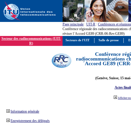
Page principale
:
UIT-R
:
Conférences et réunion
Conférence régionale des radiocommunications c
réviser l´Accord GE89 (CRR-06-Rev.GE89)
Secteur des radiocommunications (UIT-
Secteurs de l'UIT
Salle de presse
E
R)
Conférence régi
radiocommunications cha
´Accord GE89 (CRR
(Genève, Suisse, 15 mai
Actes final
Afficher to
Information générale
Enregistrement des délégués