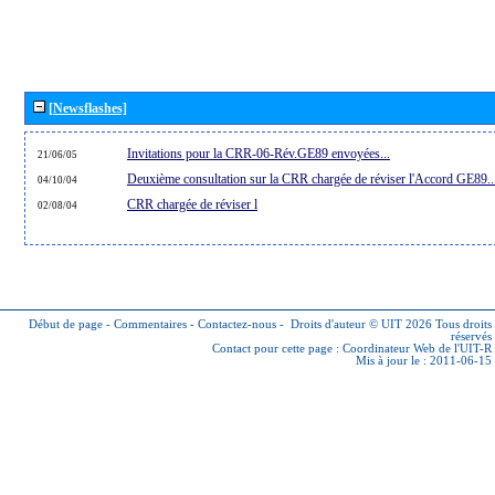
[Newsflashes]
Invitations pour la CRR-06-Rév.GE89 envoyées...
21/06/05
Deuxième consultation sur la CRR chargée de réviser l'Accord GE89..
04/10/04
CRR chargée de réviser l
02/08/04
Début de page
-
Commentaires
-
Contactez-nous
-
Droits d'auteur © UIT 2026
Tous droits
réservés
Contact pour cette page :
Coordinateur Web de l'UIT-R
Mis à jour le : 2011-06-15