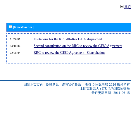
其
[Newsflashes]
Invitations for the RRC-06-Rev.GE89 dispatched...
21/06/05
Second consultation on the RRC to review the GE89 Agreement
04/10/04
RRC to review the GE89 Agreement - Consultation
02/08/04
回到本页页首
-
反馈意见
-
请与我们联系
-
版权 © 国际电联 2026
版权所有
本网页联系人 :
ITU-R的网络协调员
最近更新日期 : 2011-06-15