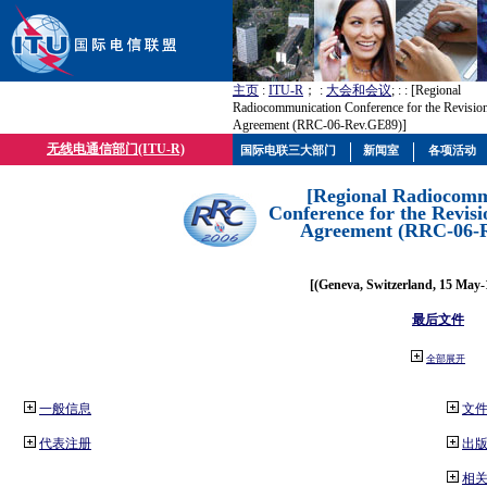
主页
:
ITU-R
； :
大会和会议
; :
: [Regional
Radiocommunication Conference for the Revisio
Agreement (RRC-06-Rev.GE89)]
无线电通信部门(ITU-R)
国际电联三大部门
新闻室
各项活动
[Regional Radiocomm
Conference for the Revisi
Agreement (RRC-06-
[(Geneva, Switzerland, 15 May-
最后文件
全部展开
一般信息
文
代表注册
出
相