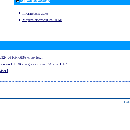
Autres informations
Informations utiles
Moyens électroniques UIT-R
la CRR-06-Rév.GE89 envoyées...
ion sur la CRR chargée de réviser l'Accord GE89...
iser l
Déb