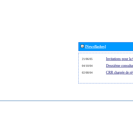
[Newsflashes]
Invitations pour 
21/06/05
Deuxième consultat
04/10/04
CRR chargée de rév
02/08/04