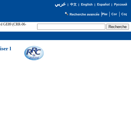
عربي
English
Español
Русский
|
中文
|
|
|
Recherche avancée
cord GE89 (CRR-06-
ser l