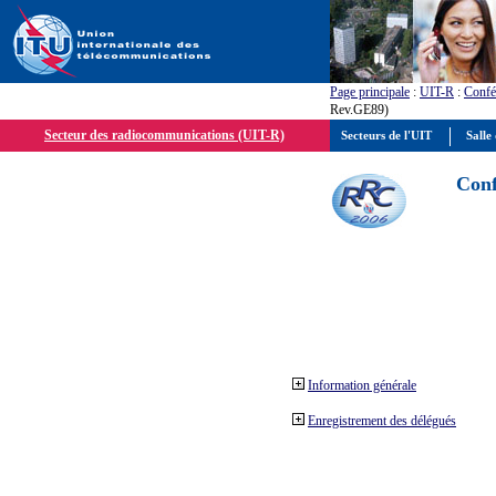
Page principale
:
UIT-R
:
Confé
Rev.GE89)
Secteur des radiocommunications (UIT-R)
Secteurs de l'UIT
Salle 
Conf
Information générale
Enregistrement des délégués