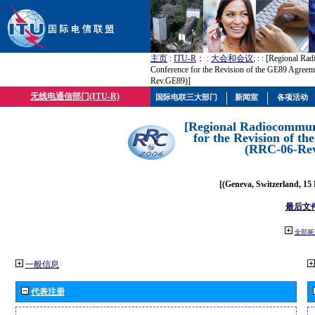
主页
:
ITU-R
； :
大会和会议
; :
: [Regional Ra
Conference for the Revision of the GE89 Agree
Rev.GE89)]
无线电通信部门(ITU-R)
国际电联三大部门
新闻室
各项活动
[Regional Radiocommun
for the Revision of t
(RRC-06-Re
[(Geneva, Switzerland, 15
最后文
全部展
一般信息
代表注册