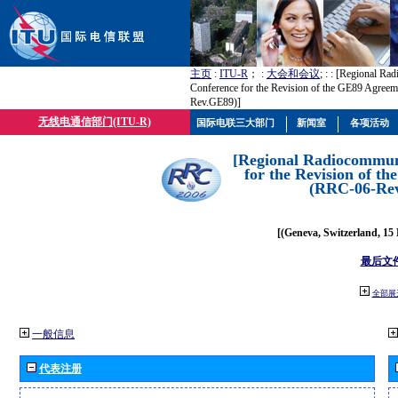
主页
:
ITU-R
； :
大会和会议
; :
: [Regional Ra
Conference for the Revision of the GE89 Agree
Rev.GE89)]
无线电通信部门(ITU-R)
国际电联三大部门
新闻室
各项活动
[Regional Radiocommun
for the Revision of t
(RRC-06-Re
[(Geneva, Switzerland, 15
最后文
全部展
一般信息
代表注册