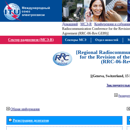
Домашний
:
МСЭ-R
:
Конференции и собрани
Radiocommunication Conference for the Revisio
Agreement (RRC-06-Rev.GE89)]
Сектор радиосвязи (МСЭ-R)
Секторы МСЭ
Отдел новостей
М
[Regional Radiocommun
for the Revision of t
(RRC-06-Re
[(Geneva, Switzerland, 15
Заключительн
Расширить
Общая информация
Регистрация делегатов