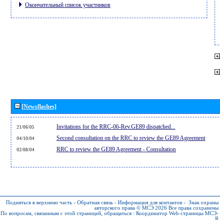
Окончательный список участников
[Newsflashes]
Invitations for the RRC-06-Rev.GE89 dispatched...
21/06/05
Second consultation on the RRC to review the GE89 Agreement
04/10/04
RRC to review the GE89 Agreement - Consultation
02/08/04
Подняться в верхнюю часть
-
Обратная связь
-
Информация для контактов
-
Знак охраны
авторского права © МСЭ 2026
Все права сохранены
По вопросам, связанным с этой страницей, обращаться :
Координатор Web-страницы МСЭ-
R