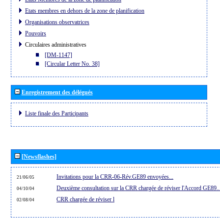
Etats membres en dehors de la zone de planification
Organisations observatrices
Pouvoirs
Circulaires administratives
[DM-1147]
[Circular Letter No. 38]
Enregistrement des délégués
Liste finale des Participants
[Newsflashes]
Invitations pour la CRR-06-Rév.GE89 envoyées...
21/06/05
Deuxième consultation sur la CRR chargée de réviser l'Accord GE89..
04/10/04
CRR chargée de réviser l
02/08/04