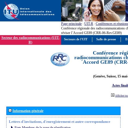
Page principale
:
UIT-R
:
Conférences et réunion
Conférence régionale des radiocommunications c
réviser l´Accord GE89 (CRR-06-Rev.GE89)
Secteur des radiocommunications (UIT-
Secteurs de l'UIT
Salle de presse
E
R)
Conférence régi
radiocommunications cha
´Accord GE89 (CRR
(Genève, Suisse, 15 mai
Actes final
Afficher to
Information générale
Lettres d´invitations, d´enregistrement et autre correspondance
Etats Membres de la zone de planification