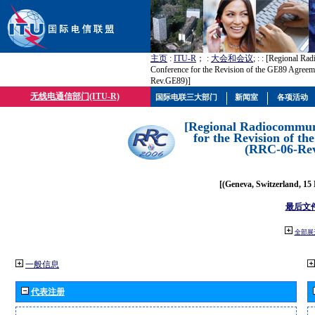
主页
:
ITU-R
； :
大会和会议
; :
: [Regional Ra
Conference for the Revision of the GE89 Agree
Rev.GE89)]
无线电通信部门(ITU-R)
国际电联三大部门
新闻室
各项活动
[Regional Radiocommun
for the Revision of t
(RRC-06-Re
[(Geneva, Switzerland, 15
最后文
全部展
一般信息
代表注册