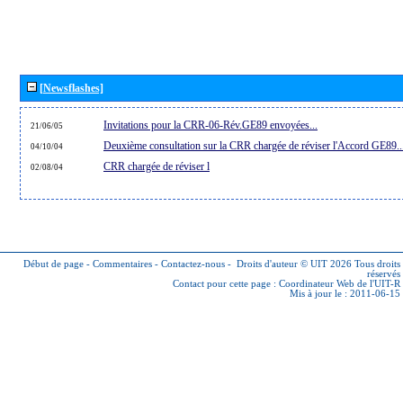
[Newsflashes]
Invitations pour la CRR-06-Rév.GE89 envoyées...
21/06/05
Deuxième consultation sur la CRR chargée de réviser l'Accord GE89..
04/10/04
CRR chargée de réviser l
02/08/04
Début de page
-
Commentaires
-
Contactez-nous
-
Droits d'auteur © UIT 2026
Tous droits
réservés
Contact pour cette page :
Coordinateur Web de l'UIT-R
Mis à jour le : 2011-06-15