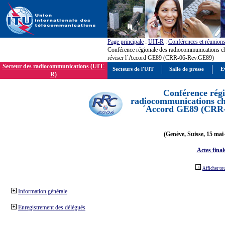
Page principale
:
UIT-R
:
Conférences et réunion
Conférence régionale des radiocommunications c
réviser l´Accord GE89 (CRR-06-Rev.GE89)
Secteur des radiocommunications (UIT-
Secteurs de l'UIT
Salle de presse
E
R)
Conférence régi
radiocommunications cha
´Accord GE89 (CRR
(Genève, Suisse, 15 mai
Actes final
Afficher to
Information générale
Enregistrement des délégués