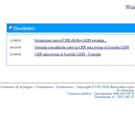
Otr
[Newsflashes]
Invitaciones para el CRR-06-Rev.GE89 enviadas...
21/06/05
Segunda consultación sobre la CRR para revisar el Acuerdo GE89
04/10/04
CRR para revisar el Acuerdo GE89 - Consulta
02/08/04
Comienzo de la página
-
Comentarios
-
Contáctenos
-
Copyright © UIT 2026
Reservados todos
los derechos
Contacto público :
Coordenador Web del UIT-R
Actualizado el : 2011-06-15