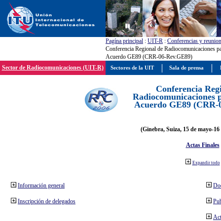
Pagína principal
:
UIT-R
:
Conferencias y reunio
Conferencia Regional de Radiocomunicaciones par
Acuerdo GE89 (CRR-06-Rev.GE89)
Sector de Radiocomunicaciones (UIT-R)
Sectores de la UIT
Sala de prensa
Conferencia Reg
Radiocomunicaciones pa
Acuerdo GE89 (CRR-
(Ginebra, Suiza, 15 de mayo-16 
Actas Finales
Expandir todo
Información general
Do
Inscripción de delegados
Pub
Act