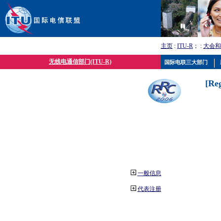
主页
:
ITU-R
； :
大会和
无线电通信部门(ITU-R)
国际电联三大部门
[Re
一般信息
代表注册