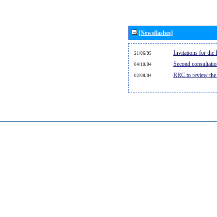
[Newsflashes]
Invitations for th
21/06/05
Second consultati
04/10/04
RRC to review the
02/08/04