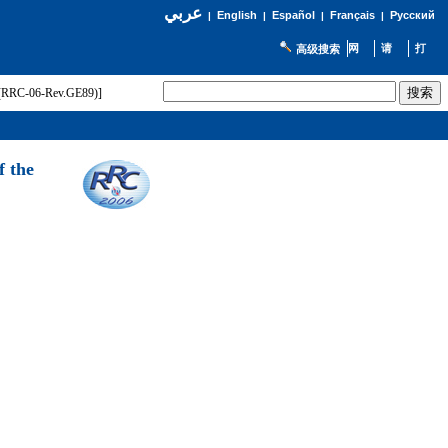
عربي
English
Español
Français
Русский
|
|
|
|
高级搜索
t (RRC-06-Rev.GE89)]
f the