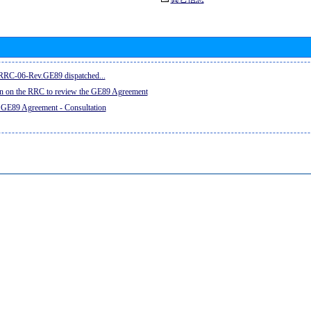
e RRC-06-Rev.GE89 dispatched...
on on the RRC to review the GE89 Agreement
 GE89 Agreement - Consultation