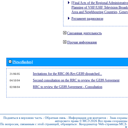
[Final Acts of the Regional Administrativ
Planning of VHF/UHF Television Broadcas
Area and Neighbouring Countries, Gene
Регламент радиосвязи
Связанная деятельность
Прочая информация
[Newsflashes]
Invitations for the RRC-06-Rev.GE89 dispatched...
21/06/05
Second consultation on the RRC to review the GE89 Agreement
04/10/04
RRC to review the GE89 Agreement - Consultation
02/08/04
Подняться в верхнюю часть
-
Обратная связь
-
Информация для контактов
-
Знак охраны
авторского права © МСЭ 2026
Все права сохранены
По вопросам, связанным с этой страницей, обращаться :
Координатор Web-страницы МСЭ-
R