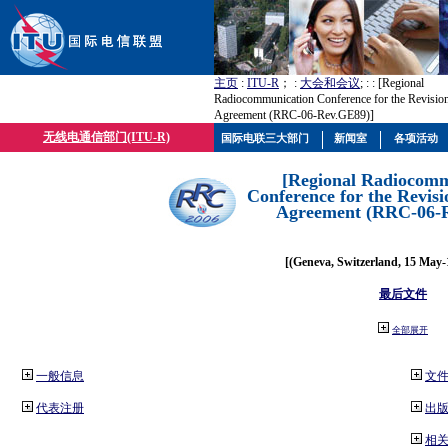
主页
:
ITU-R
； :
大会和会议
; :
: [Regional
Radiocommunication Conference for the Revisio
Agreement (RRC-06-Rev.GE89)]
无线电通信部门(ITU-R)
国际电联三大部门
新闻室
各项活动
[Regional Radiocomm
Conference for the Revisi
Agreement (RRC-06-
[(Geneva, Switzerland, 15 May-
最后文件
全部展开
一般信息
文
代表注册
出
相