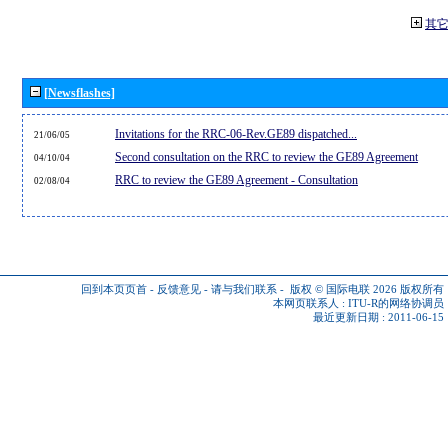
其
[Newsflashes]
Invitations for the RRC-06-Rev.GE89 dispatched...
21/06/05
Second consultation on the RRC to review the GE89 Agreement
04/10/04
RRC to review the GE89 Agreement - Consultation
02/08/04
回到本页页首
-
反馈意见
-
请与我们联系
-
版权 © 国际电联 2026
版权所有
本网页联系人 :
ITU-R的网络协调员
最近更新日期 : 2011-06-15