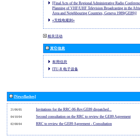
[Final Acts of the Regional Administrative Radio Conferenc
Planning of VHF/UHF Television Broadcasting in the Afri
Area and Neighbouring Countries, Geneva 1989(GE89)]
«无线电规则»
相关活动
其它信息
有用信息
ITU-R 电子设备
[Newsflashes]
Invitations for the RRC-06-Rev.GE89 dispatched...
21/06/05
Second consultation on the RRC to review the GE89 Agreement
04/10/04
RRC to review the GE89 Agreement - Consultation
02/08/04