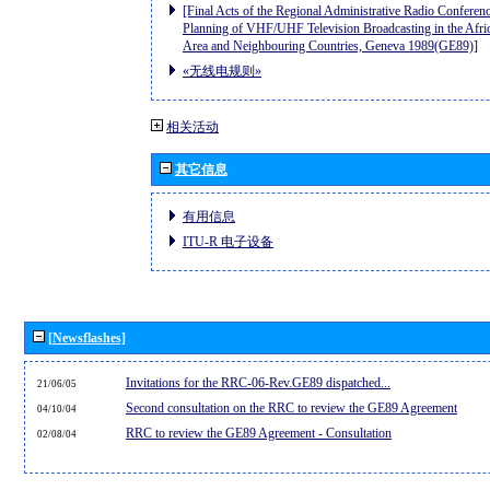
[Final Acts of the Regional Administrative Radio Conferenc
Planning of VHF/UHF Television Broadcasting in the Afri
Area and Neighbouring Countries, Geneva 1989(GE89)]
«无线电规则»
相关活动
其它信息
有用信息
ITU-R 电子设备
[Newsflashes]
Invitations for the RRC-06-Rev.GE89 dispatched...
21/06/05
Second consultation on the RRC to review the GE89 Agreement
04/10/04
RRC to review the GE89 Agreement - Consultation
02/08/04