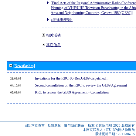
[Final Acts of the Regional Administrative Radio Conferenc
Planning of VHF/UHF Television Broadcasting in the Afri
Area and Neighbouring Countries, Geneva 1989(GE89)]
«无线电规则»
相关活动
其它信息
[Newsflashes]
Invitations for the RRC-06-Rev.GE89 dispatched...
21/06/05
Second consultation on the RRC to review the GE89 Agreement
04/10/04
RRC to review the GE89 Agreement - Consultation
02/08/04
回到本页页首
-
反馈意见
-
请与我们联系
-
版权 © 国际电联 2026
版权所有
本网页联系人 :
ITU-R的网络协调员
最近更新日期 : 2011-06-15