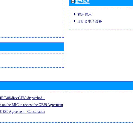
其它信息
有用信息
ITU-R 电子设备
e RRC-06-Rev.GE89 dispatched...
on on the RRC to review the GE89 Agreement
 GE89 Agreement - Consultation