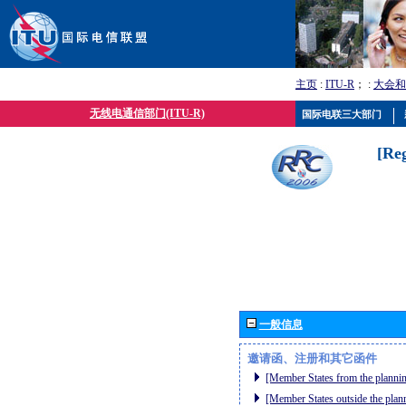
主页
:
ITU-R
； :
大会和
无线电通信部门(ITU-R)
国际电联三大部门
[Re
一般信息
邀请函、注册和其它函件
[Member States from the plannin
[Member States outside the plan