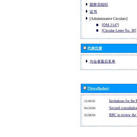
观察员组织
证书
[Administrative Circulars]
[DM-1147]
[Circular Letter No. 38]
代表注册
与会者最后名单
[Newsflashes]
Invitations for th
21/06/05
Second consultati
04/10/04
RRC to review the
02/08/04