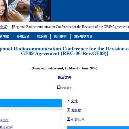
会议
; :
: [Regional Radiocommunication Conference for the Revision of the GE89 Agreemen
新闻室
各项活动
出版物
统计数字
国际电联简介
gional Radiocommunication Conference for the Revision o
GE89 Agreement (RRC-06-Rev.GE89)]
[(Geneva, Switzerland, 15 May-16 June 2006)]
最后文件
全部展开
文件
出版物
相关活动
g area]
ning area]