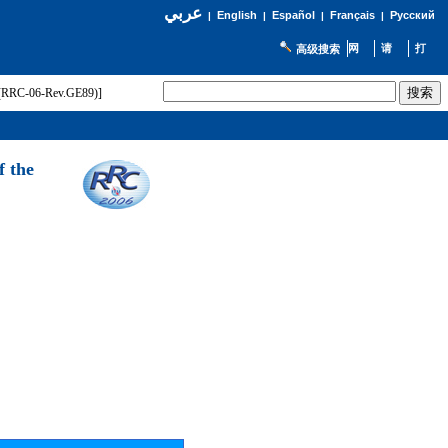
عربي
English
Español
Français
Русский
|
|
|
|
高级搜索
t (RRC-06-Rev.GE89)]
f the